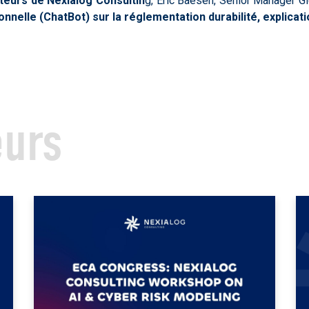
teurs de Nexialog Consultin
g, Eric Baesen, Senior Manager G
nnelle (ChatBot) sur la réglementation durabilité, explicatio
eurs