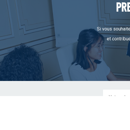
PR
Si vous souhaite
et contribu
Email
(Nécessa
NEWSLETTER
Votre secteu
Banque
Assurance