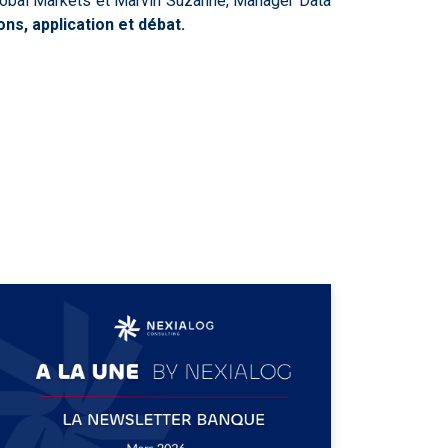
lobal Markets et Marvin Suzanne, Manager Data
ns, application et débat.