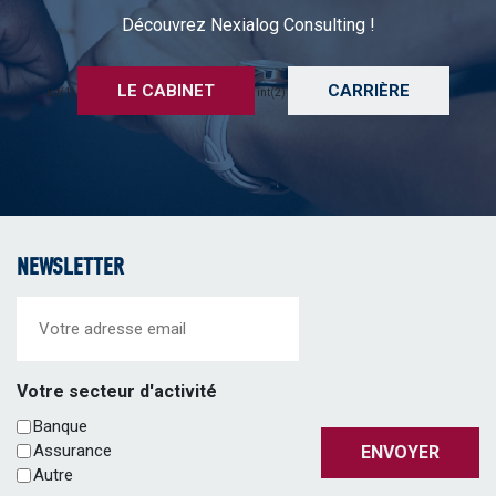
Découvrez Nexialog Consulting !
LE CABINET
CARRIÈRE
int(1)
int(2)
NEWSLETTER
Email
(Nécessaire)
Votre secteur d'activité
Banque
Assurance
ENVOYER
Autre