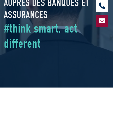
AUPRÈS DES BANQUES ET
ASSURANCES
#think smart, act
different