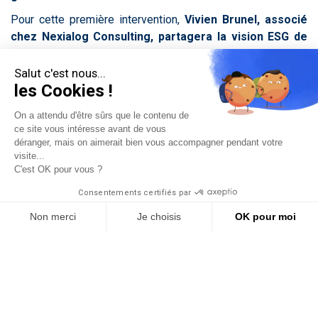
Pour cette première intervention,
Vivien Brunel, associé
chez Nexialog Consulting, partagera la vision ESG de
notre cabinet, nos atouts en matière de durabilité ainsi
que nos premières réalisations liées à ce champ
Salut c'est nous...
d’expertise.
les Cookies !
On a attendu d'être sûrs que le contenu de
ce site vous intéresse avant de vous
déranger, mais on aimerait bien vous accompagner pendant votre
visite...
C'est OK pour vous ?
Consentements certifiés par
Non merci
Je choisis
OK pour moi
15/09/2023
Plateforme de Gestion du Consentement : Personnalisez vos O
Axeptio consent
Notre plateforme vous permet d'adapter et de gérer vos paramètr
[INTERVIEW] 🎤 GUILLAUME FIGER :
MOBILITÉ, IA & LLM